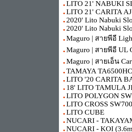
LITO 21' NABUKI 
LITO 21' CARITA AJI
2020' Lito Nabuki Sl
2020' Lito Nabuki Sl
Maguro | สายพีอี Lig
Maguro | สายพีอี UL 
Maguro | สายเอ็น Ca
TAMAYA TA6500HC
LITO '20 CARITA B
18' LITO TAMULA 
LITO POLYGON SW
LITO CROSS SW70
LITO CUBE
NUCARI - TAKAYAMA 
NUCARI - KOI (3.6m