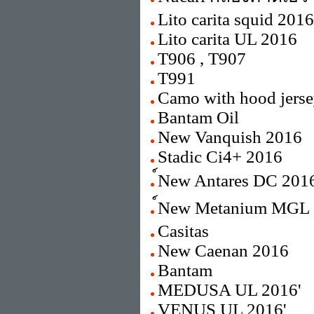
Lito carita squid 2016
Lito carita UL 2016
T906 , T907
T991
Camo with hood jers
Bantam Oil
New Vanquish 2016
Stadic Ci4+ 2016
์New Antares DC 201
์New Metanium MGL
Casitas
New Caenan 2016
Bantam
MEDUSA UL 2016'
VENUS UL 2016'