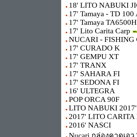
18' LITO NABUKI 
17' Tamaya - TD 100 
17' Tamaya TA6500
17' Lito Carita Carp
NUCARI - FISHING 
17' CURADO K
17' GEMPU XT
17' TRANX
17' SAHARA FI
17' SEDONA FI
16' ULTEGRA
POP ORCA 90F
LITO NABUKI 2017'
2017' LITO CARITA
2016' NASCI
Nucari กล่องคาดเอว