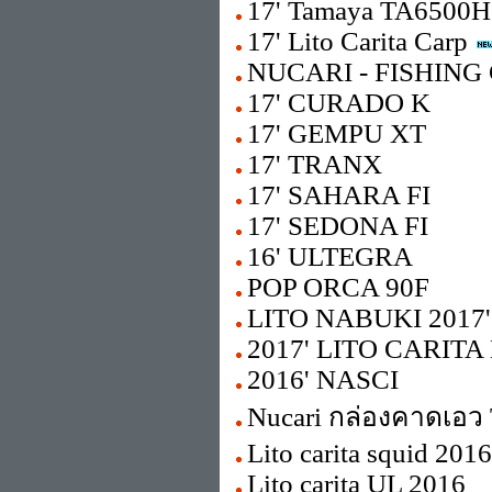
17' Tamaya TA6500
17' Lito Carita Carp
NUCARI - FISHING 
17' CURADO K
17' GEMPU XT
17' TRANX
17' SAHARA FI
17' SEDONA FI
16' ULTEGRA
POP ORCA 90F
LITO NABUKI 2017'
2017' LITO CARITA
2016' NASCI
Nucari กล่องคาดเอว
Lito carita squid 2016
Lito carita UL 2016