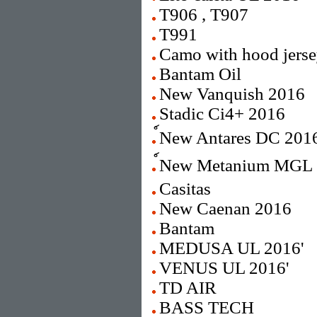
T906 , T907
T991
Camo with hood jers
Bantam Oil
New Vanquish 2016
Stadic Ci4+ 2016
์New Antares DC 201
์New Metanium MGL
Casitas
New Caenan 2016
Bantam
MEDUSA UL 2016'
VENUS UL 2016'
TD AIR
BASS TECH