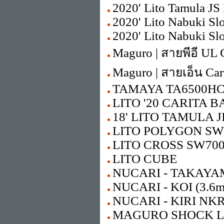
2020' Lito Tamula JS 
2020' Lito Nabuki Sl
2020' Lito Nabuki Sl
Maguro | สายพีอี UL 
Maguro | สายเอ็น Ca
TAMAYA TA6500HC
LITO '20 CARITA B
18' LITO TAMULA 
LITO POLYGON SW
LITO CROSS SW70
LITO CUBE
NUCARI - TAKAYAMA 
NUCARI - KOI (3.6m
NUCARI - KIRI NKR6
MAGURO SHOCK L