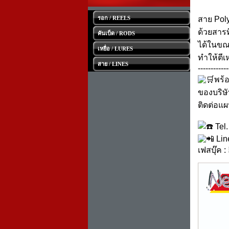
รอก / REELS
สาย Poly
ด้วยสาร
คันเบ็ด / RODS
ได้ในขณะ
เหยื่อ / LURES
ทำให้ตีเ
สาย / LINES
------------
พร้
ของบริษั
ติดต่อแผ
Tel
Lin
เฟสบุ๊ค :