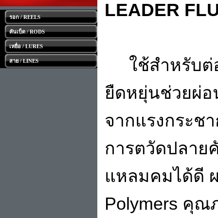
LEADER FLU
รอก / REELS
คันเบ็ด / RODS
เหยื่อ / LURES
ใช้สำหรับต่อ
สาย / LINES
ยืดหยุ่นช่วยผ่
จากแรงกระชากใ
การตวัดปลายค
แหลมคมได้ดี ผ
Polymers คุณภ