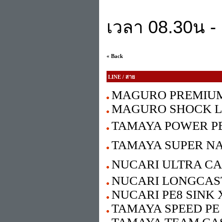
เวลา 08.30น - 
« Back
LINE / สาย
MAGURO PREMIUM
MAGURO SHOCK L
TAMAYA POWER PE G
TAMAYA SUPER NANO 
NUCARI ULTRA CAST
NUCARI LONGCAST
NUCARI PE8 SINK 
TAMAYA SPEED PE