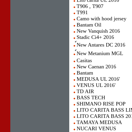
Lito carita UL 2016
T906 , T907
T991
Camo with hood jersey
Bantam Oil
New Vanquish 2016
Stadic Ci4+ 2016
์New Antares DC 2016
์New Metanium MGL
Casitas
New Caenan 2016
Bantam
MEDUSA UL 2016'
VENUS UL 2016'
TD AIR
BASS TECH
SHIMANO RISE POP
LITO CARITA BASS LI
LITO CARITA BASS 20
TAMAYA MEDUSA
NUCARI VENUS