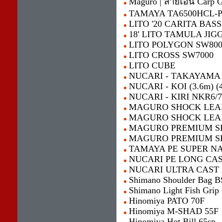
Maguro | สายเอ็น Carp 
TAMAYA TA6500HCL-
LITO '20 CARITA BAS
18' LITO TAMULA JI
LITO POLYGON SW800
LITO CROSS SW7000
LITO CUBE
NUCARI - TAKAYAMA (6
NUCARI - KOI (3.6m) (
NUCARI - KIRI NKR6/7 
MAGURO SHOCK LEA
MAGURO SHOCK LEAD
MAGURO PREMIUM S
MAGURO PREMIUM S
TAMAYA PE SUPER NA
NUCARI PE LONG CAS
NUCARI ULTRA CAST 
Shimano Shoulder Bag 
Shimano Light Fish Grip
Hinomiya PATO 70F
Hinomiya M-SHAD 55F
Hinomiya Hot Bill 65sp