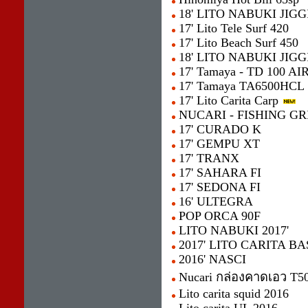
18' LITO NABUKI JIG
17' Lito Tele Surf 420
17' Lito Beach Surf 450
18' LITO NABUKI JI
17' Tamaya - TD 100 AIR
17' Tamaya TA6500HCL
17' Lito Carita Carp
NUCARI - FISHING GR
17' CURADO K
17' GEMPU XT
17' TRANX
17' SAHARA FI
17' SEDONA FI
16' ULTEGRA
POP ORCA 90F
LITO NABUKI 2017'
2017' LITO CARITA BA
2016' NASCI
Nucari กล่องคาดเอว T5
Lito carita squid 2016