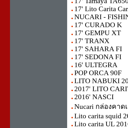
17' Tamaya TA6
17' Lito Carita Ca
NUCARI - FISHI
17' CURADO K
17' GEMPU XT
17' TRANX
17' SAHARA FI
17' SEDONA FI
16' ULTEGRA
POP ORCA 90F
LITO NABUKI 20
2017' LITO CAR
2016' NASCI
Nucari กล่องคาด
Lito carita squid 
Lito carita UL 20