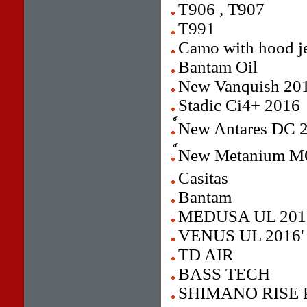
T906 , T907
T991
Camo with hood j
Bantam Oil
New Vanquish 20
Stadic Ci4+ 2016
์New Antares DC 
์New Metanium 
Casitas
Bantam
MEDUSA UL 201
VENUS UL 2016'
TD AIR
BASS TECH
SHIMANO RISE 