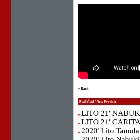
« Back
สินค้าใหม่ / New Product
LITO 21' NABU
LITO 21' CARITA 
2020' Lito Tamula
2020' Lito Nabuki