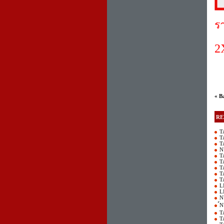
ร
2
« B
RE
T
T
T
N
T
T
T
T
T
L
L
N
์
T
T