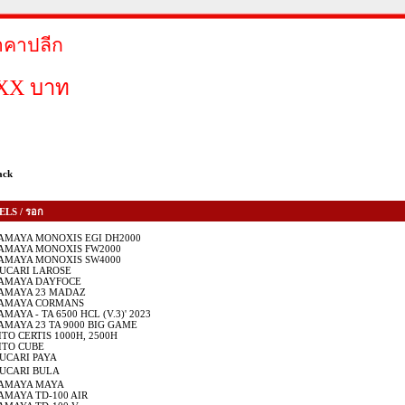
าคาปลีก
XX บาท
ack
ELS / รอก
AMAYA MONOXIS EGI DH2000
AMAYA MONOXIS FW2000
AMAYA MONOXIS SW4000
UCARI LAROSE
AMAYA DAYFOCE
AMAYA 23 MADAZ
AMAYA CORMANS
AMAYA - TA 6500 HCL (V.3)' 2023
AMAYA 23 TA 9000 BIG GAME
ITO CERTIS 1000H, 2500H
ITO CUBE
UCARI PAYA
NUCARI BULA
AMAYA MAYA
AMAYA TD-100 AIR