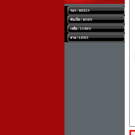
รอก / REELS
คันเบ็ด / RODS
เหยื่อ / LURES
สาย / LINES