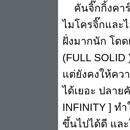
คันจิ๊กกิ้งคา
ไมโครจิ๊กและไ
ฝั่งมากนัก โดด
(FULL SOLID ) ท
แต่ยังคงให้ค
ได้เยอะ ปลาย
INFINITY ] ทำใ
ขึ้นไปได้ดี และ