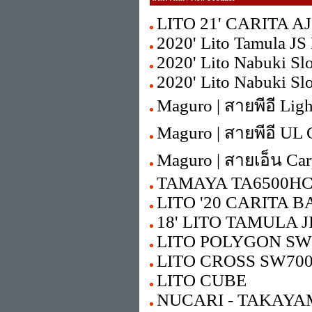
LITO 21' CARITA AJI
2020' Lito Tamula JS 
2020' Lito Nabuki Sl
2020' Lito Nabuki Sl
Maguro | สายพีอี Lig
Maguro | สายพีอี UL 
Maguro | สายเอ็น Ca
TAMAYA TA6500HC
LITO '20 CARITA B
18' LITO TAMULA 
LITO POLYGON SW
LITO CROSS SW70
LITO CUBE
NUCARI - TAKAYAMA 