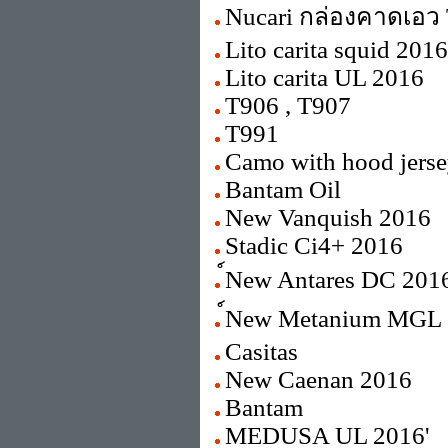
Nucari กล่องคาดเอว
Lito carita squid 2016
Lito carita UL 2016
T906 , T907
T991
Camo with hood jers
Bantam Oil
New Vanquish 2016
Stadic Ci4+ 2016
์New Antares DC 201
์New Metanium MGL
Casitas
New Caenan 2016
Bantam
MEDUSA UL 2016'